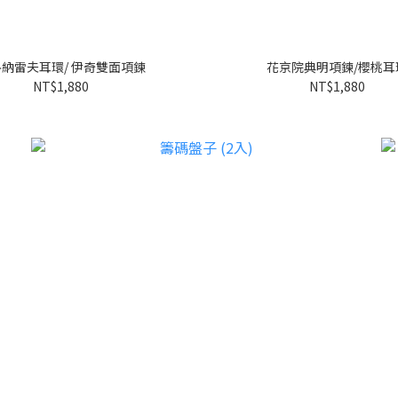
納雷夫耳環/ 伊奇雙面項鍊
花京院典明項鍊/櫻桃耳
NT$1,880
NT$1,880