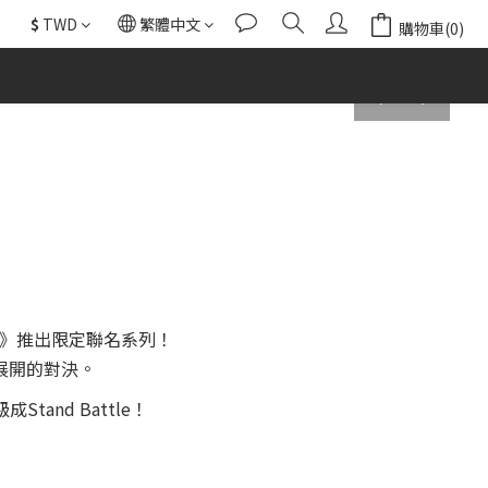
$
TWD
繁體中文
購物車(0)
prev
next
軍》推出限定聯名系列！
展開的對決。
nd Battle！