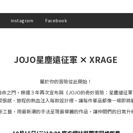
instagram
Facebook
JOJO星塵遠征軍
×
XRAGE
屬於你的冒險從此開始！
打開宿命之門，睽違３年再次宣布與《JOJO的奇妙冒險：星塵遠征
緊張感、旅程的熱血注入每款設計裡，讓每件單品都像一場即將
全新工藝，用最新潮的手法呈現最華麗的作品，讓仲間們的日常升級成Sta