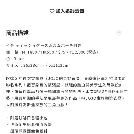
加入追蹤清單
商品描述
イチ ティッシュケース＆ガムポーチ付き
価 格 : NT1880 / HK550 / $75 / ¥12,000 (税込)
色 : Black
サイズ : 36x38cm、7.5x11x3cm
睽違３年再次宣布與《JOJO的奇妙冒險：星塵遠征軍》推出限定
聯名系列！把替身戰的緊張感、旅程的熱血與美學注入每款設計
裡，讓每件單品都像一場即將展開的對決，本次XRAGE搭載全新工
藝，用最新潮的手法呈現最華麗的作品，把JOJO世界搬進衣櫃，
立刻擁有喬斯達家族的主角血脈！
・附贈咖啡口香糖小包
・伊奇衛生紙套還原設計
・釦環採霧面金色設計