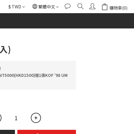
$
TWD
繁體中文
購物車(0)
立即購買
入)
費
000(HKD1500)贈1張KOF '98 UM