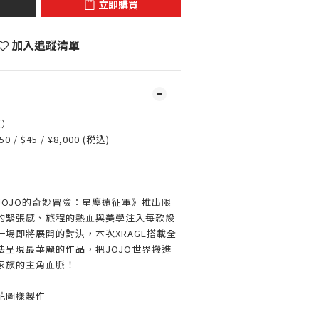
立即購買
加入追蹤清單
類）
0 / $45 / ¥8,000 (税込)
JOJO的奇妙冒險：星塵遠征軍》推出限
的緊張感、旅程的熱血與美學注入每款設
場即將展開的對決，本次XRAGE搭載全
法呈現最華麗的作品，把JOJO世界搬進
家族的主角血脈！
花圖樣製作