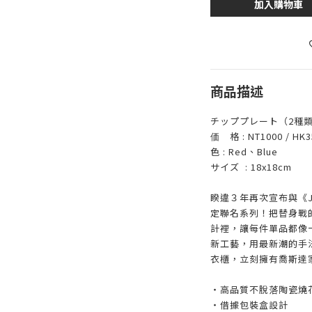
加入購物車
商品描述
チッププレート（2種
価 格 : NT1000 / HK35
色 : Red、Blue
サイズ : 18x18cm
睽違３年再次宣布與《
定聯名系列！把替身戰
計裡，讓每件單品都像一
新工藝，用最新潮的手
衣櫃，立刻擁有喬斯達
・高品質不脫落陶瓷燒
・借據包裝盒設計