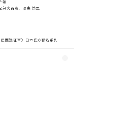
手帕
兄弟大冒險」漫畫 造型
：星塵遠征軍》日本官方聯名系列