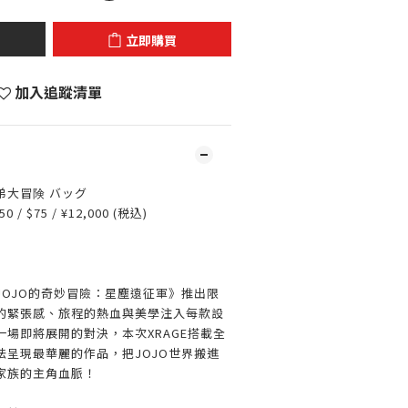
立即購買
加入追蹤清單
弟大冒険 バッグ
0 / $75 / ¥12,000 (税込)
JOJO的奇妙冒險：星塵遠征軍》推出限
的緊張感、旅程的熱血與美學注入每款設
場即將展開的對決，本次XRAGE搭載全
法呈現最華麗的作品，把JOJO世界搬進
家族的主角血脈！