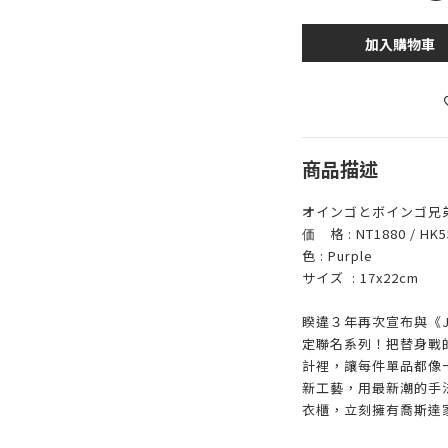
加入購物車
商品描述
オインゴとボインゴ兄
価 格 : NT1880 / HK55
色 : Purple
サイズ : 17x22cm
睽違３年再次宣布與《
定聯名系列！把替身戰
計裡，讓每件單品都像一
新工藝，用最新潮的手
衣櫃，立刻擁有喬斯達