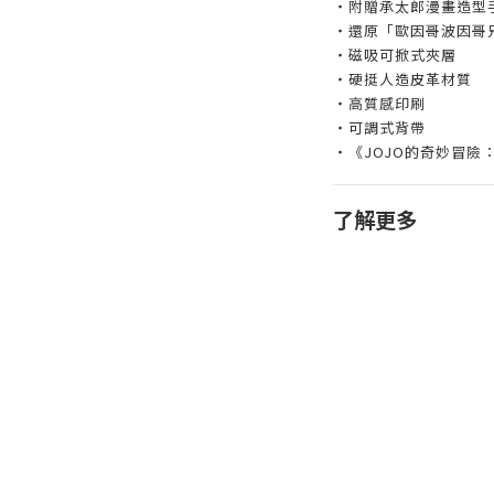
‧附贈承太郎漫畫造型
‧還原「歐因哥波因哥
‧磁吸可掀式夾層
‧硬挺人造皮革材質
‧高質感印刷
‧可調式背帶
‧《JOJO的奇妙冒險
了解更多