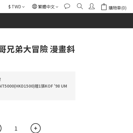
$
TWD
繁體中文
購物車(0)
立即購買
哥兄弟大冒險 漫畫斜
費
000(HKD1500)贈1張KOF '98 UM