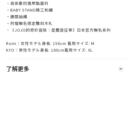
・高係數防風聚酯面料
・BABY STAND精工刺繡
・腰間抽繩
・附贈聯名限定雕刻木札
・《JOJO的奇妙冒險：星塵遠征軍》日本官方聯名系列
Romi：女性モデル身長: 156cm 着用サイズ: M
KYO：男性モデル身長: 180cm着用サイズ: XL
了解更多