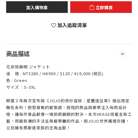
加入購物車
立即購買
加入追蹤清單
商品描述
花京院典明 ジャケット
価 格 : NT3280 / HK900 / $120 / ¥19,000 (税込)
色 : Green
サイズ : S-3XL
睽違３年再次宣布與《JOJO的奇妙冒險：星塵遠征軍》推出限定
聯名系列！把替身戰的緊張感、旅程的熱血與美學注入每款設計
裡，讓每件單品都像一場即將展開的對決，本次XRAGE搭載全新工
藝，用最新潮的手法呈現最華麗的作品，把JOJO世界搬進衣櫃，
立刻擁有喬斯達家族的主角血脈！