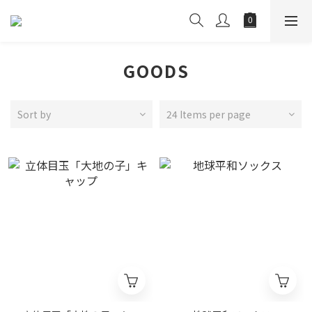
GOODS
Sort by
24 Items per page