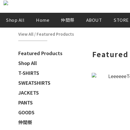
Shop All
Home
仲間祭
ABOUT
STORE
View All
/
Featured Products
Featured
Featured Products
Shop All
T-SHIRTS
SWEATSHIRTS
JACKETS
PANTS
GOODS
仲間祭