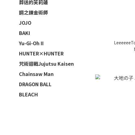
葬送的芙莉蓮
鋼之鍊金術師
JOJO
BAKI
Leeeeee
Yu-Gi-Oh II
HUNTER×HUNTER
咒術迴戰Jujutsu Kaisen
Chainsaw Man
DRAGON BALL
BLEACH