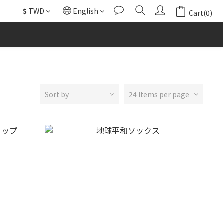
$
TWD
English
Cart(0)
Sort by
24 Items per page