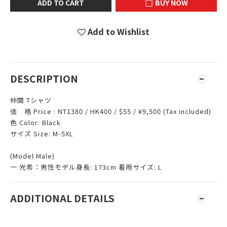
ADD TO CART
BUY NOW
Add to Wishlist
DESCRIPTION
仲間 Tシャツ
価 格 Price : NT1380 / HK400 / $55 / ¥9,500 (Tax included)
色 Color: Black
サイズ Size: M-5XL
(Model Male)
一 光希：男性モデル身長: 173cm 着用サイズ: L
ADDITIONAL DETAILS