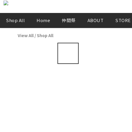
Shop All
Home
仲間祭
ABOUT
STORE
View All
/
Shop All