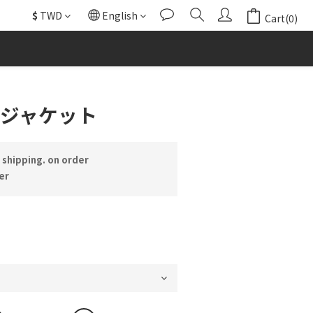
$
TWD
English
Cart(0)
BUY NOW
 ジャケット
shipping. on order
er