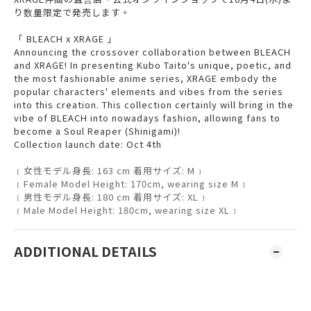
り数量限定で発売します。
「 BLEACH x XRAGE 」
Announcing the crossover collaboration between BLEACH
and XRAGE! In presenting Kubo Taito's unique, poetic, and
the most fashionable anime series, XRAGE embody the
popular characters' elements and vibes from the series
into this creation. This collection certainly will bring in the
vibe of BLEACH into nowadays fashion, allowing fans to
become a Soul Reaper (Shinigami)!
Collection launch date: Oct 4th
﹝女性モデル身長: 163 cm 着用サイズ: M﹞
﹝Female Model Height: 170cm, wearing size M﹞
﹝男性モデル身長: 180 cm 着用サイズ: XL﹞
﹝Male Model Height: 180cm, wearing size XL﹞
ADDITIONAL DETAILS