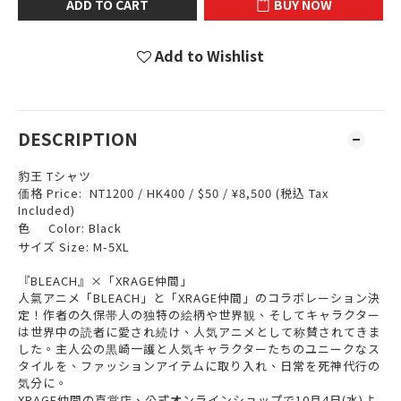
ADD TO CART
BUY NOW
Add to Wishlist
DESCRIPTION
豹王 Tシャツ
価格 Price: NT1200 / HK400 / $50 / ¥8,500 (税込 Tax
Included)
色 Color: Black
サイズ Size: M-5XL
『BLEACH』×「XRAGE仲間」
人氣アニメ「BLEACH」と「XRAGE仲間」のコラボレーション決
定！作者の久保帯人の独特の絵柄や世界観、そしてキャラクター
は世界中の読者に愛され続け、人気アニメとして称賛されてきま
した。主人公の黒崎一護と人気キャラクターたちのユニークなス
タイルを、ファッションアイテムに取り入れ、日常を死神代行の
気分に。
XRAGE仲間の直営店、公式オンラインショップで10月4日(水)よ