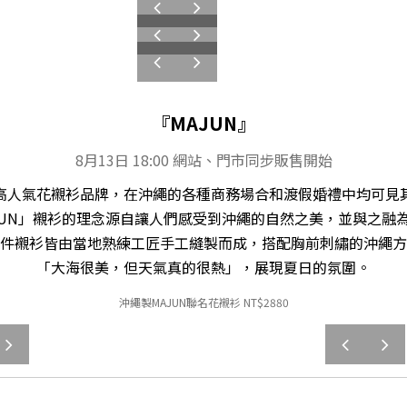
prev
next
prev
next
prev
next
『MAJUN』
8月13日 18:00 網站、門市同步販售開始
高人氣花襯衫品牌，在沖繩的各種商務場合和渡假婚禮中均可見
JUN」襯衫的理念源自讓人們感受到沖繩的自然之美，並與之融
件襯衫皆由當地熟練工匠手工縫製而成，搭配胸前刺繡的沖繩方
「大海很美，但天氣真的很熱」，展現夏日的氛圍。
沖繩製MAJUN聯名花襯衫 NT
$28
80
next
prev
next