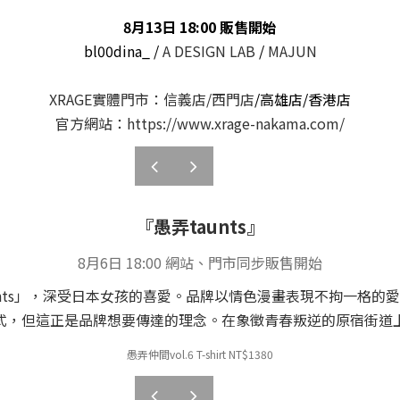
8月13日 18:00 販售開始
bl00dina_ /
A DESIGN LAB
/
MAJUN
XRAGE實體門市：信義店/西門店
/高雄店/香港店
官方網站：https://www.xrage-nakama.com/
prev
next
『愚弄taunts』
8月6日 18:00 網站、門市同步販售開始
unts」，深受日本女孩的喜愛。品牌以情色漫畫表現不拘一格的
式，但這正是品牌想要傳達的理念。在象徵青春叛逆的原宿街道
愚弄仲間vol.6 T-shirt NT
$
1380
prev
next