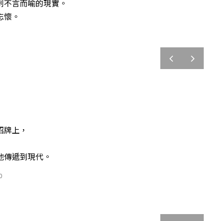
刺不言而喻的現實。
忘懷。
prev
next
招牌上，
地傳遞到現代。
0