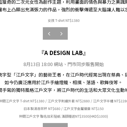
血腥且獵奇的二次元女性為創作主題，利用畫面的情色與暴力之美諷
畫布上凸顯出充滿張力的作品，強烈的衝擊傳遞至大腦讓人難以
女孩 T-shirt NT
$
1380
prev
next
『
A DESIGN LAB
』
8月13日 18:00 網站、門市同步販售開始
統字型「江戶文字」的藝術王者，在江戶時代經常出現在祭典、
如今仍廣泛應用於江戶手繪燈籠、相撲、落語、歌舞伎等。
間手寫的獨特風格江戶文字，將江戶時代的生活和大眾文化生動
仲間江戶文字 T-shirt NT
$
1380 /
江戶文字刺繡外套 NT
$28
80 /
江戶文字半纏 NT
$22
8
日本製
湯吞茶杯 NT
$6
80 /
江戶文字金屬徽章
NT
$15
0
仲間江戶文字
聯名炫彩
貼紙
滿額贈送NT
$3500(HKD$1000)