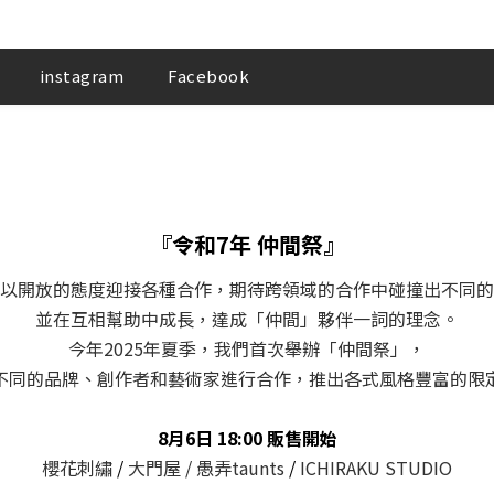
instagram
Facebook
『令和7年 仲間祭』
GE以開放的態度迎接各種合作，期待跨領域的合作中碰撞出不同
並在互相幫助中成長，達成「仲間」夥伴一詞的理念。
今年2025年夏季，我們首次舉辦「仲間祭」，
不同的品牌、創作者和藝術家進行合作，推出各式風格豐富的限
8月6日 18:00 販售開始
櫻花刺繡
/
大門屋 / 愚弄taunts
/
ICHIRAKU STUDIO