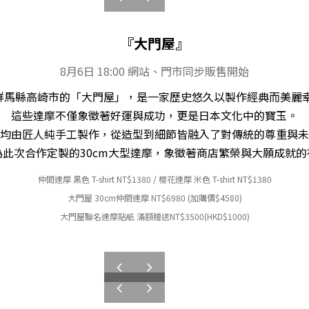
『大門屋』
8月6日 18:00 網站、門市同步販售開始
群馬縣高崎市的「大門屋」，是一家歷史悠久以製作經典而美麗
這些達摩不僅象徵著好運與成功，更是日本文化中的寶玉。
均由匠人純手工製作，從造型到細節皆融入了對傳統的尊重與未
為此次合作定製的30cm大型達摩，象徵著商店繁榮與大願成就的
仲間達摩 黑色 T-shirt NT
$
1380 /
櫻花達摩 米色 T-shirt NT
$
1380
大門屋 30cm
仲間達摩
NT
$6980 (加購價$4580)
大門屋聯名
達摩貼紙
滿額贈送NT
$3500(HKD$1000)
prev
next
prev
next