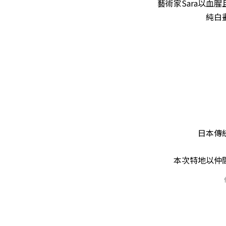
藝術家Sara以
純白
日本傳
本次特地以仲