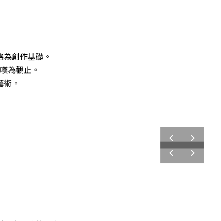
格為創作基礎。
嘆為觀止。
藝術。
prev
next
prev
next