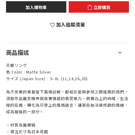
加入購物車
立即購買
加入追蹤清單
商品描述
天蠍リング
色 Color : Matte Silver
サイズ (Japan Size) : S-XL (11,14,16,20)
為不完美的青春留下風格註解，獻給在愛與夢想之間搖擺的我們，
汲取作品龐克精神與現實情感的衝突張力，將舞台上的吶喊、生活
裡的孤獨，轉化為可穿上的風格語言，讓那些無法被修飾的情緒，
成為服裝的一部分。
‧材質為醫療鋼
‧標注尺寸為日本戒圍