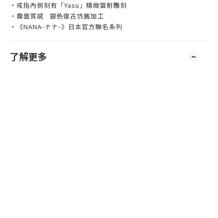
‧戒指內側刻有「Yasu」精緻雷射雕刻
‧霧面質感 銀色復古仿舊加工
‧《NANA-ナナ-》日本官方聯名系列
了解更多