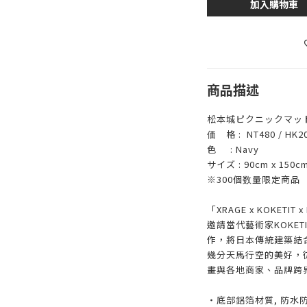
加入購物車
商品描述
松本城ピクニックマッ
価 格 : NT480 / HK200
色 : Navy
サイズ : 90cm x 150c
※300個数量限定商品
「XRAGE x KOKETIT x
邀請當代藝術家KOKET
作，將日本傳統建築結
幾分天馬行空的美好，
畫與各地商家、品牌跨
‧底部鋁箔材質, 防水