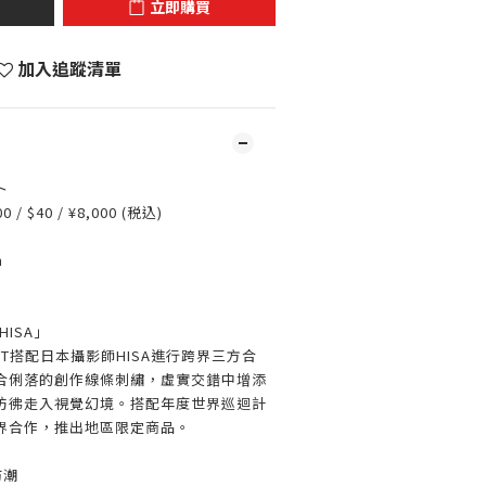
立即購買
加入追蹤清單
ト
 / $40 / ¥8,000 (税込)
m
 HISA」
IT搭配日本攝影師HISA進行跨界三方合
合俐落的創作線條刺繡，虛實交錯中增添
彷彿走入視覺幻境。搭配年度世界巡迴計
界合作，推出地區限定商品。
防潮