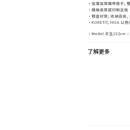
‧加寬加厚織帶提手, 
‧精緻高質感印刷呈現
‧輕盈材質, 收納容易,
‧KOKETIT, HIS
﹝Model 女生152cm﹞
了解更多