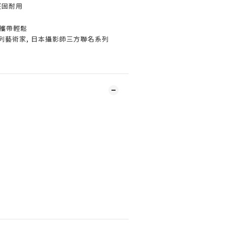
堅固耐用
 攜帶輕鬆
A 以色列藝術家, 日本攝影師三方聯名系列