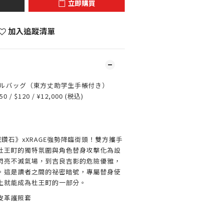
立即購買
加入追蹤清單
ールバッグ（東方丈助学生手帳付き）
0 / $120 / ¥12,000 (税込)
滅鑽石》xXRAGE強勢降臨街頭！雙方攜手
杜王町的獨特氛圍與角色替身攻擊化為設
閃亮不滅氣場，到吉良吉影的危險優雅，
。這是讀者之間的祕密暗號，專屬替身使
上就能成為杜王町的一部分。
皮革護照套