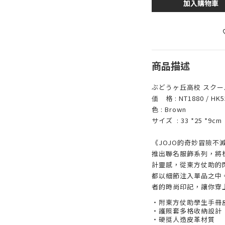
加入購物車
商品描述
ぶどうヶ丘高校 スク
価 格 : NT1880 / HK55
色 : Brown
サイズ : 33 *25 *9cm
《JOJO的奇妙冒險不
推出聯名服飾系列，將
計靈感，從東方仗助的
都以細節注入單品之中
者的時尚印記，讓你穿
・附東方仗助學生手冊
・護照套多格收納設計
・硬挺人造皮革材質