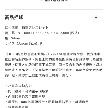
商品描述
虹村億泰 猫草ブレスレット
価 格 : NT1880 / HK550 / $75 / ¥12,000 (税込)
色 : Silver
サイズ (Japan Size) : F
《JOJO的奇妙冒險不
滅鑽石》xXRAGE強勢降臨街頭！雙方攜手
推出聯名服飾系列，將杜王町的獨特氛圍與角色替身攻擊化為設計
靈感，從東方仗助的閃亮不滅氣場，到吉良吉影的危險優雅，都以
細節注入單品之中。這是讀者
之間的祕密暗號，專屬替身使者的時
尚印記，讓你穿上就能成為杜王町的一部分。
・材質為銅鍍古銀
・開口設計，可調整手環鬆緊
・內側的黑色文字雷雕呈現
・厚度約 1mm 的輕薄設計，配戴時服貼手指、舒適自然
・銀色霧面質感