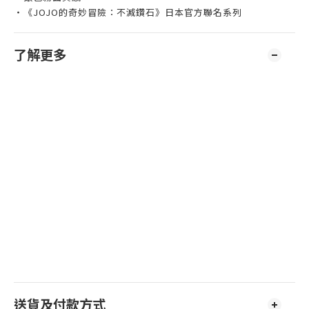
・《JOJO的奇妙冒險：
不
滅鑽石》日本官方聯名系列
了解更多
送貨及付款方式