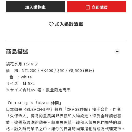
加入購物車
立即購買
加入追蹤清單
商品描述
鏡花水月 Tシャツ
価 格 : NT1200 / HK400 / $50 / ¥8,500 (税込)
色 : White
サイズ : M-5XL
※サイズ合計450着‧数量限定商品
『BLEACH』×「XRAGE仲間」
日本動畫《BLEACH死神》將與「XRAGE仲間」攜手合作，作者
「久保帶人」獨特的畫風與世界觀和人物設定，深受全球讀者喜
愛，被譽為最潮的動畫。將主角黑崎一護和人氣角色們獨特的風
格，融入時尚單品之中，讓你的日常時尚穿搭也能成為代理死神。