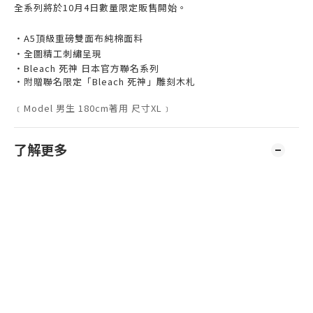
全系列將於10月4日數量限定販售開始。
‧A5頂級重磅雙面布純棉面料
‧全圖精工刺繡呈現
‧Bleach 死神 日本官方聯名系列
‧附贈聯名限定「Bleach 死神」雕刻木札
﹝Model 男生 180cm著用 尺寸XL﹞
了解更多