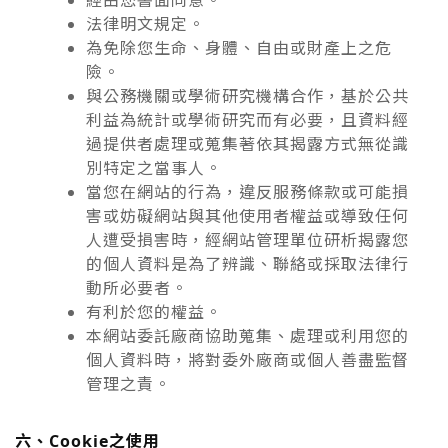
經由您書面同意。
法律明文規定。
為免除您生命、身體、自由或財產上之危
險。
與公務機關或學術研究機構合作，基於公共
利益為統計或學術研究而有必要，且資料經
過提供者處理或蒐集著依其揭露方式無從識
別特定之當事人。
當您在網站的行為，違反服務條款或可能損
害或妨礙網站與其他使用者權益或導致任何
人遭受損害時，經網站管理單位研析揭露您
的個人資料是為了辨識、聯絡或採取法律行
動所必要者。
有利於您的權益。
本網站委託廠商協助蒐集、處理或利用您的
個人資料時，將對委外廠商或個人善盡監督
管理之責。
六、Cookie之使用