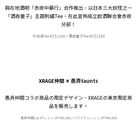
與在地酒吧「赤崁中藥行」合作推出，以日本三大妖怪之一
「
酒吞童子」主題刺繡Tee，在此宣佈成立飲酒聯合會赤崁
分部！
牛肉湯Tee NT
$12
00 / 酒吞童子
Tee NT
$12
00
愚弄taunts
XRAGE仲間
✕
愚弄仲間コラボ商品の限定デザイン、XRAGEの東京限定商
品を販売します。
愚弄仲間vol.4
000 / ハワイアン
000
Tシャツ
シャツ
JPY
¥
6,
JPY
¥
6,