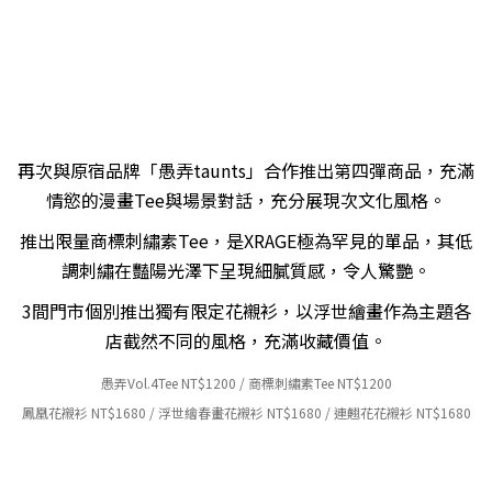
再次與原宿品牌「愚弄taunts」合作推出第四彈商品，充滿
情慾的漫畫Tee與場景對話，充分展現次文化風格。
推出限量商標刺繡素Tee，是XRAGE極為罕見的單品，其低
調刺繡在豔陽光澤下呈現細膩質感，令人驚艷。
3間門市個別推出獨有限定花襯衫，以浮世繪畫作為主題各
店截然不同的風格，充滿收藏價值。
愚弄Vol.4
Tee NT
$12
00 / 商標刺繡素Tee NT
$120
0
鳳凰花襯衫
NT
$1680 / 浮世繪春畫花襯衫
NT
$1680 / 連翹花花襯衫
NT
$1680