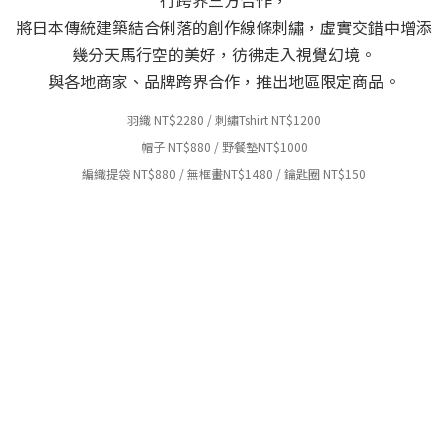
將日本傳統建築結合俐落的創作線條刺繡，虛實交錯中增添
幾分天馬行空的美好，彷彿走入視覺幻境。
與各地商家、品牌跨界合作，推出地區限定商品。
羽織 NT
$2280 /
刺繡Tshirt NT
$
1200
帽子 NT
$
880 /
野餐墊
NT
$100
0
編織提袋
NT
$
880 /
無框畫
NT
$148
0
/ 鑰匙圈
NT
$15
0