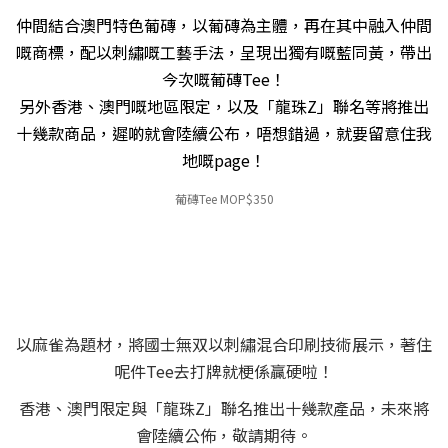
仲間結合澳門特色葡磚，以葡磚為主體，再在其中融入仲間
嘅商標，配以刺繡嘅工藝手法，呈現出獨有嘅藍同黃，帶出
今次嘅葡磚Tee！
另外香港、澳門嘅地區限定，以及「龍珠Z」聯名等將推出
十幾款商品，遲啲就會陸續公布，唔想錯過，就要留意住我
地嘅page！
葡
磚Tee MOP$350
以麻雀為題材，將國士無双以刺繡混合印刷技術展示，著住
呢件Tee去打牌就梗係贏硬啦！
香港、澳門限定與「龍珠Z」聯名推出十幾款產品，未來將
會陸續公佈，敬請期待。