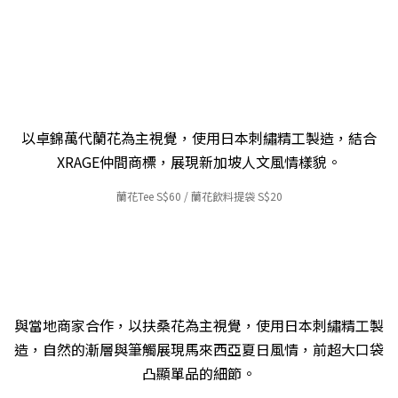
以卓錦萬代蘭花為主視覺，使用日本刺繡精工製造，結合
XRAGE仲間商標，展現新加坡人文風情樣貌。
蘭花Tee S
$6
0 / 蘭花飲料提袋
S$
2
0
與當地商家合作，以扶桑花為主視覺，使用日本刺繡精工製
造，自然的漸層與筆觸
展現馬來西亞夏日風情，前超大口袋
凸顯單品的細節
。