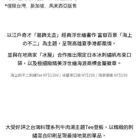
*僅限台灣、新加坡、馬來西亞販售
以江戶奇才「葛飾北斎」經典浮世繪畫作 富嶽百景「海上
の不二」為主題，呈現高雄夏季港都風情，
並與在地商家「冰屋」合作推出限定日本冰刺繡帆布束口
袋，以及極細緻精美浮世繪海浪商標金屬徽章。
海上的不二刺繡Tee NT
$12
00 / 冰屋束口袋 NT
$25
0
/ 海浪徽章
NT
$150
大受好評之台灣料理系列牛肉湯主題Tee登板，以精緻的刺
繡混合印刷呈現最接地氣的單品，