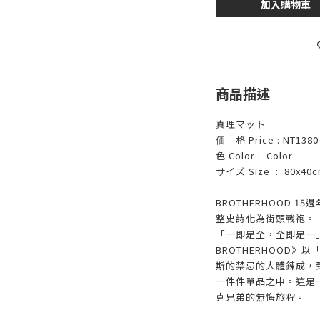
加入購物車
商品描述
真理マット
価 格 Price : NT1380 /
色 Color : Color
サイズ Size : 80x40c
BROTHERHOOD 15
週
整史詩化為街頭戰袍。
「一即是全，全即是一
BROTHERHOOD
》以
斯的禁忌的人體鍊成，
一件件單品之中。這是
克兄弟的無悔旅程。