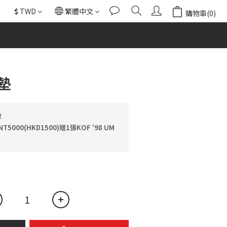
$
TWD
繁體中文
購物車(0)
立即購買
墊
費
000(HKD1500)贈1張KOF '98 UM