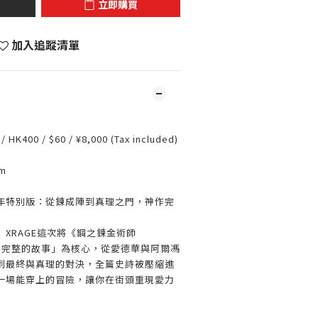
立即購買
加入追蹤清單
 HK400 / $60 / ¥8,000 (Tax included)
m
年特別版：從鍊成陣到真理之門，神作完
」
XRAGE
這次將《鋼之鍊金術師
「完整的故事」為核心，從愛德華與阿爾馮
到最終與真理的對決，全篇史詩被壓縮進
一場能穿上的冒險，讓你在街頭重現愛力