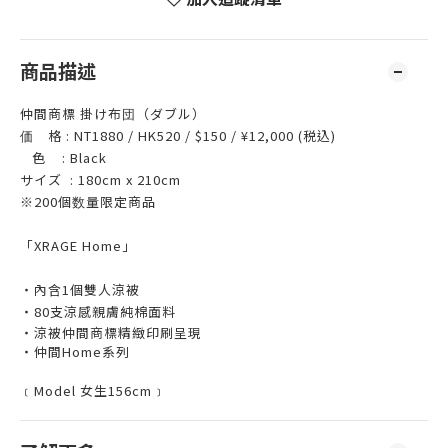
商品描述
仲間商標 掛け布団（ダブル）
価 格 : NT1880 / HK520 / $150 / ¥12,000 (税込)
色 : Black
サイズ : 180cm x 210cm
※200個数量限定商品
「XRAGE Home」
‧內含1個雙人涼被
‧80支涼感親膚純棉面料
‧涼被仲間商標精緻印刷呈現
‧仲間Home系列
﹝Model 女生156cm﹞