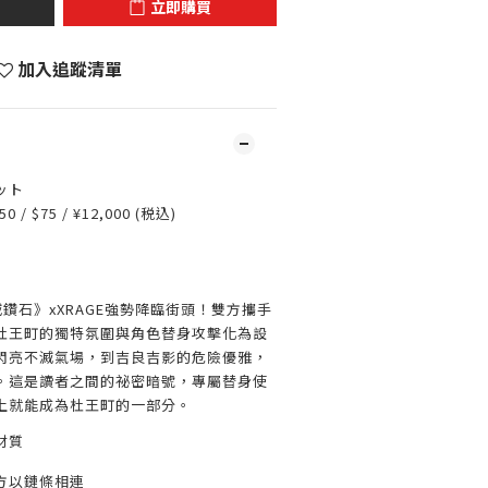
立即購買
加入追蹤清單
ット
0 / $75 / ¥12,000 (税込)
滅鑽石》xXRAGE強勢降臨街頭！雙方攜手
杜王町的獨特氛圍與角色替身攻擊化為設
閃亮不滅氣場，到吉良吉影的危險優雅，
。這是讀者之間的祕密暗號，專屬替身使
上就能成為杜王町的一部分。
材質
方以鏈條相連