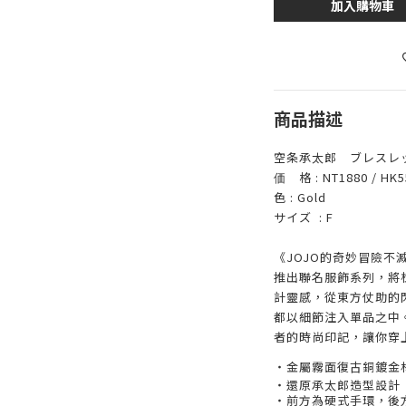
加入購物車
商品描述
空条承太郎 ブレスレ
価 格 : NT1880 / HK55
色 : Gold
サイズ : F
《JOJO的奇妙冒險不
推出聯名服飾系列，將
計靈感，從東方仗助的
都以細節注入單品之中
者的時尚印記，讓你穿
・金屬
霧面復古銅鍍金
・還原承太郎造型設計
・前方為硬式手環，後