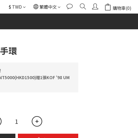
$
TWD
繁體中文
購物車(0)
立即購買
 手環
費
000(HKD1500)贈1張KOF '98 UM