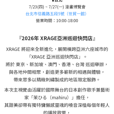
7/23(四) ~ 7/27(一) 漫畫博覽會
台北市信義路五段5號（世貿一館）
營業時間：10:00-18:00
『2026年 XRAGE亞洲巡迴快閃店』
XRAGE 將迎來全新進化，展開橫跨亞洲六座城市的
「XRAGE 亞洲巡迴快閃店」。
將於 東京、新加坡、澳門、香港、台灣 巡迴舉辦，
與各地仲間相聚，創造更多嶄新的相遇與體驗，
帶來眾多以精緻刺繡製成的地區限定服飾。
本次主視覺由活躍於國際舞台的日本創作歌手兼藝術
家「茉ひる（mahiru）」擔任，
其甜美卻帶有獨特慵懶感靈魂的嗓音深植每個年輕人
的播放歌單，