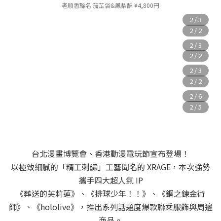
老順香聯名 茄芷袋&鳳梨酥
¥4
,800円
台北漫畫博覽會、香港動漫電玩節宣布登場！
以極致細膩的「精工刺繡」工藝聞名的 XRAGE，本次強勢
攜手四大超人氣 IP
《葬送的芙莉蓮》、《排球少年！！》、《鋼之鍊金術
師》、《hololive》，推出系列話題度爆款聯乘服飾與周邊
商品。