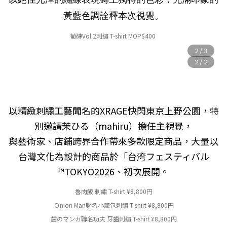
黃藍色調詮釋本次視覺
。
葡磚Vol.2刺繡 T-shirt MOP$400
以精緻刺繡工藝聞名的XRAGE快閃東京上野公園，特
別邀請茉ひる（mahiru）擔任主視覺，
與藝術家、店鋪跨界合作帶來多款限定商品，大量以
台灣文化為設計的商品於「台湾フェスティバル
™TOKYO2026、初次展開。
魯肉飯 刺繡 T-shirt
¥
8,800円
Ｏnion Man聯名小籠包刺繡 T-shirt
¥
8,800円
歯のマンガ聯名功夫 牙齒刺繡 T-shirt
¥
8,800円