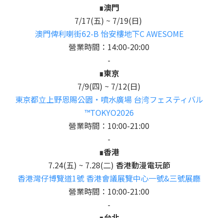
∎澳門
7/17(五) ~ 7/19(日)
澳門俾利喇街62-B 怡安樓地下C AWES
OME
營業時間：14:00-20:00
-
∎東京
7/9(四) ~ 7/12(日
)
東京都立上野恩賜公園・噴水廣場 台湾フェスティバル
™TOKYO2026
營業時間：10:00-21:00
-
∎香港
7.24(五) ~ 7.28(二)
香港動漫電玩節
香港灣仔博覽道1號 香港會議展覽中心一號&三號展廳
營業時間：10:00-21:00
-
∎台北